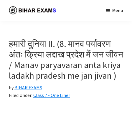
Skip
Skip
Menu
to
to
BIHAR
A
main
primary
EXAMS
best
content
sidebar
and
हमारी दुनिया II. (8. मानव पर्यावरण
free
अंतः क्रिया लद्दाख प्रदेश में जन जीवन
platform
to
/ Manav paryavaran anta kriya
prepare
ladakh pradesh me jan jivan )
your
examination.
by
BIHAR EXAMS
Filed Under:
Class 7 - One Liner