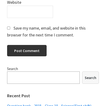
Website
Save my name, email, and website in this
browser for the next time I comment.
Primary
Search
Sidebar
Search
Recent Post
Question bank – 2015 – Class 10 – Science(First shift) –